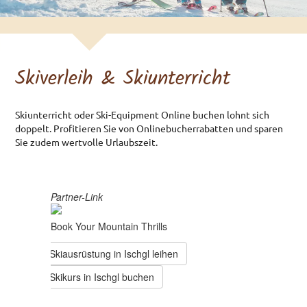
Doppelzimmer
Dreibettzimmer
Doppelzimmer Souterrain
Skiverleih & Skiunterricht
Umweltgesundheit
PREISE & AGBS
Skiunterricht oder Ski-Equipment Online buchen lohnt sich
doppelt. Profitieren Sie von Onlinebucherrabatten und sparen
Preisliste
Sie zudem wertvolle Urlaubszeit.
AGBs Zimmer
AGBs Appartements
ANREISE
ANFRAGE
BUCHEN
SKIVERLEIHT &
SKIUNTERRICHT