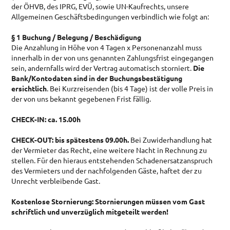
der ÖHVB, des IPRG, EVÜ, sowie UN-Kaufrechts, unsere
Doppelzimmer
Allgemeinen Geschäftsbedingungen verbindlich wie folgt an:
Dreibettzimmer
§ 1 Buchung / Belegung / Beschädigung
Die Anzahlung in Höhe von 4 Tagen x Personenanzahl muss
Doppelzimmer Souterrain
innerhalb in der von uns genannten Zahlungsfrist eingegangen
Umweltgesundheit
sein, andernfalls wird der Vertrag automatisch storniert.
Die
Bank/Kontodaten sind in der Buchungsbestätigung
PREISE & AGBS
ersichtlich
. Bei Kurzreisenden (bis 4 Tage) ist der volle Preis in
der von uns bekannt gegebenen Frist fällig.
Preisliste
AGBs Zimmer
CHECK-IN: ca. 15.00h
AGBs Appartements
CHECK-OUT: bis spätestens 09.00h.
Bei Zuwiderhandlung hat
der Vermieter das Recht, eine weitere Nacht in Rechnung zu
ANREISE
stellen. Für den hieraus entstehenden Schadenersatzanspruch
des Vermieters und der nachfolgenden Gäste, haftet der zu
ANFRAGE
Unrecht verbleibende Gast.
BUCHEN
Kostenlose Stornierung: Stornierungen müssen vom Gast
SKIVERLEIHT &
schriftlich und unverzüglich mitgeteilt werden!
SKIUNTERRICHT