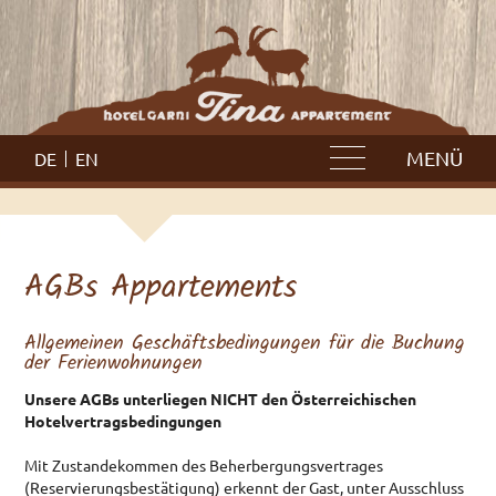
WILLKOMMEN
MENÜ
DE
EN
HOTEL
Frühstück
Wellness
AGBs Appartements
Impressionen
Allgemeinen Geschäftsbedingungen für die Buchung
APPARTEMENTS
der Ferienwohnungen
Yscla
Unsere AGBs unterliegen NICHT den Österreichischen
Fimba
Hotelvertragsbedingungen
Umweltgesundheit
Mit Zustandekommen des Beherbergungsvertrages
(Reservierungsbestätigung) erkennt der Gast, unter Ausschluss
ZIMMER