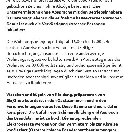
Anreise bzw. früherer Abreise wird der volle Preis für den
gebuchten Zeitraum ohne Abzüge berechnet.
Eine
Untervermietung ohne Absprache mit den Betriebsinhabern
ist untersagt, ebenso die Aufnahme hausexterner Personen.
Damit ist auch die Verköstigung externer Personen
inkludiert
.
Die Wohnungsbelegung erfolgt ab 15.00h bis 19.00h. Bei
späterer Anreise ersuchen wir um rechtzeitige
Benachrichtigung, ansonsten sich eine anderweitige
Wohnungsvergabe vorbehalten wird. Am Abreisetag muss die
Wohnung bis 09.00h vollständig und ordnungsgemäß geräumt
sein. Etwaige Beschädigungen durch den Gast an Einrichtung
und/oder Inventar sind unverzüglich zu melden und in unserem
Haus cash zu liquidieren.
Waschen und bügeln von Kleidung, präparieren von
Ski/Snowboards ist in den Gästezimmern und in den
Ferienwohnungen verboten. Diese Räume sind nicht dafür
konzipiert! Die Gefahr von Schimmelbildung und Auslösen
des Brandalarms ist zu hoch. Die entsprechenden
Elektrogeräte werden von den Vermietern bis zur Abreise
konfisziert (Österreichische Brandschutzbestimmungen).