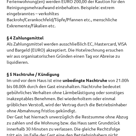
Ferienwohnung(en) werden EURO 200,00 der Kaution für den
Reinigungsmehraufwand einbehalten. Beispiele: extrem
eingebranntes – verkohltes
Backrohr/Cerankochfeld/Töpfe/Pfannen etc., menschliche
Exkremente/Fäkalien etc.
§ 4 Zahlungsmittel
Als Zahlungsmittel werden ausschließlich EC, Mastercard, VISA
und Bargeld (EURO) akzeptiert. Die Hotelrechnung ersuchen
wir aus organisatorischen Gründen einen Tag vor Abreise zu
liquidieren.
§ 5 Nachtruhe / Kündigung
Im und vor dem Haus ist eine
unbedingte Nachtruhe
von 21.00h
bis 08.00h durch den Gast einzuhalten. Nachtruhe bedeutet
gebührliches Verhalten ohne Lärmbelästigung oder sonstiges
inakzeptables Benehmen. Bei wiederholtem oder einmal
gröblichen Verstoß, wird der Vertrag durch die Betriebsinhaber
ohne Abmahnung fristlos gekündigt.
Der Gast hat hiernach unverzüglich die Restsumme ohne Abzug
zu zahlen und die Wohnung bzw. das Haus samt Grundstück
innerhalb 30 Minuten zu verlassen. Die gleiche Rechtsfolge
tritt ein, im Falle der Gast eine den Betriebsinhabern nicht