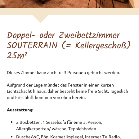
Doppelzimmer
Dreibettzimmer
Doppelzimmer Souterrain
Doppel- oder Zweibettzimmer
Umweltgesundheit
SOUTERRAIN (= Kellergeschoß)
PREISE & AGBS
25m²
Preisliste
AGBs Zimmer
Dieses Zimmer kann auch für 3 Personen gebucht werden.
AGBs Appartements
Aufgrund der Lage mündet das Fenster in einen kurzen
Lichtschacht hinaus, daher besteht keine freie Sicht. Tageslich
ANREISE
und Frischluft kommen von oben herein.
ANFRAGE
Ausstattung:
BUCHEN
2 Boxbetten, 1 Sesselsofa für eine 3. Person,
SKIVERLEIHT &
Allergikerbetten/-wäsche, Teppichboden
SKIUNTERRICHT
Dusche/WC, Fön, Kosmetikspiegel, Internet-TV-Radio,